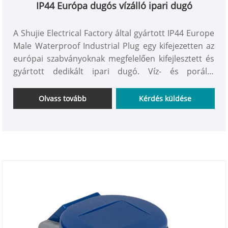
IP44 Európa dugós vízálló ipari dugó
A Shujie Electrical Factory által gyártott IP44 Europe
Male Waterproof Industrial Plug egy kifejezetten az
európai szabványoknak megfelelően kifejlesztett és
gyártott dedikált ipari dugó. Víz- és porálló
teljesítmény, biztonság és tartósság jellemzi.
Kifejezetten az európai piacra, valamint az európai
Olvass tovább
Kérdés küldése
szabványoknak megfelelő ipari, kereskedelmi és
kültéri forgatókönyvekre tervezték.