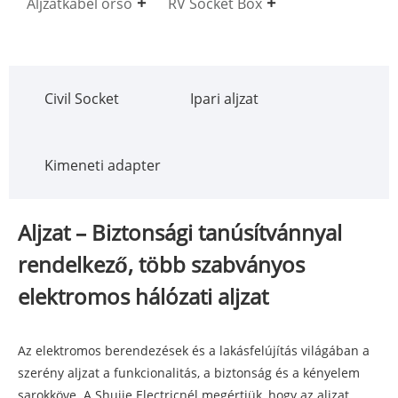
Aljzatkábel orsó
RV Socket Box
Civil Socket
Ipari aljzat
Kimeneti adapter
Aljzat – Biztonsági tanúsítvánnyal
rendelkező, több szabványos
elektromos hálózati aljzat
Az elektromos berendezések és a lakásfelújítás világában a
szerény aljzat a funkcionalitás, a biztonság és a kényelem
sarokköve. A Shujie Electricnél megértjük, hogy az aljzat