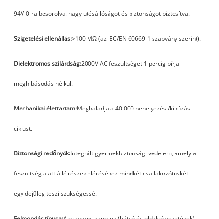
94V-0-ra besorolva, nagy ütésállóságot és biztonságot biztosítva.
Szigetelési ellenállás:
>100 MΩ (az IEC/EN 60669-1 szabvány szerint).
Dielektromos szilárdság:
2000V AC feszültséget 1 percig bírja
meghibásodás nélkül.
Mechanikai élettartam:
Meghaladja a 40 000 behelyezési/kihúzási
ciklust.
Biztonsági redőnyök:
Integrált gyermekbiztonsági védelem, amely a
feszültség alatt álló részek eléréséhez mindkét csatlakozótüskét
egyidejűleg teszi szükségessé.
Felmondás típusa:
A csavaros kapcsok (hátsó és oldalsó vezetékek)