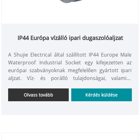
IP44 Európa vízálló ipari dugaszolóaljzat
A Shujie Electrical által szállított IP44 Europe Male
Waterproof Industrial Socket egy kifejezetten az
európai szabványoknak megfelelően gyártott ipari
aljzat. Víz- és porálló tulajdonságai, valamint
biztonsága és tartóssága jellemzi. Kifejezetten az
európai piacra, valamint az európai szabványoknak
Olvass tovább
Kérdés küldése
megfelelő ipari, kereskedelmi és kültéri
forgatókönyvekre tervezték, és a stabil és hosszú
élettartamú áramcsatlakozási megoldásokra
összpontosít.