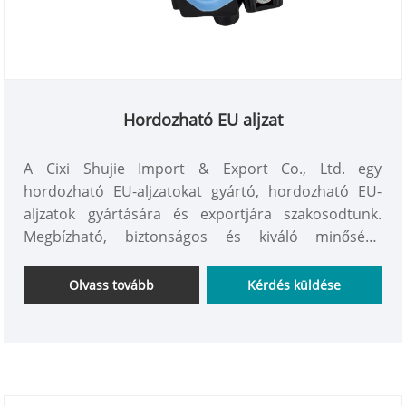
Hordozható EU aljzat
A Cixi Shujie Import & Export Co., Ltd. egy
hordozható EU-aljzatokat gyártó, hordozható EU-
aljzatok gyártására és exportjára szakosodtunk.
Megbízható, biztonságos és kiváló minőségű
tápellátási megoldást kínálunk otthoni, irodai és
utazási használatra. Az európai szabványok szerint
Olvass tovább
Kérdés küldése
készültek, ezek a hordozható aljzatok biztosítják a
csatlakozások biztonságosságát és rugalmasságát,
ahol az embereknek áramra van szükségük.