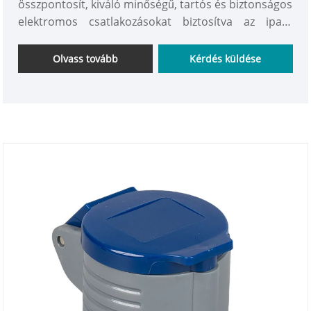
összpontosít, kiváló minőségű, tartós és biztonságos
elektromos csatlakozásokat biztosítva az ipari,
kereskedelmi és kültéri alkalmazások széles
skálájához. Az IP44-es vízállósági szabványoknak
Olvass tovább
Kérdés küldése
megfelelően kialakított aljzatok jó védelmet
nyújtanak a por és a fröccsenő víz ellen, de stabil
elektromos teljesítményt nyújtanak.