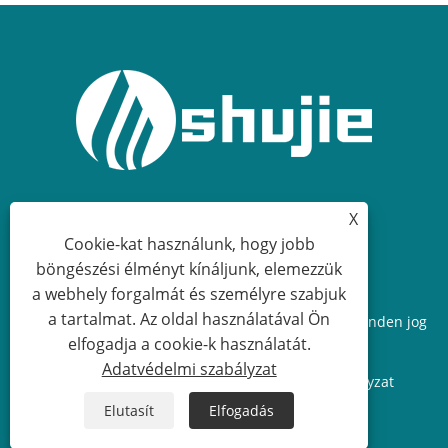
X
+86-574-63440033
Cookie-kat használunk, hogy jobb
böngészési élményt kínáljunk, elemezzük
sales.shujie@163.com
a webhely forgalmát és személyre szabjuk
a tartalmat. Az oldal használatával Ön
Copyright © 2026 Cixi Shujie Electric Co., Limited Minden jog
elfogadja a cookie-k használatát.
fenntartva.
Adatvédelmi szabályzat
Links
Sitemap
RSS
XML
Adatvédelmi szabályzat
Elutasít
Elfogadás