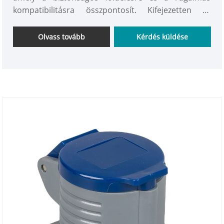
kompatibilitásra összpontosít. Kifejezetten az
inkompatibilis csatlakozódugó-specifikációk és az
eszközök földelésvédelmének hiánya problémáinak
Olvass tovább
Kérdés küldése
megoldására tervezték, egyensúlyban tartva a
praktikum és a biztonságot. Ez a foglalat integrált
fröccsöntési eljárással készül, a külső burkolat
égésgátló szigetelőanyagból készült. A belső tér
kiváló minőségű vezetőelemekkel és megbízható
földelő szerkezettel van felszerelve. Jól elkészített,
egyszerű felépítésű, és bonyolult műveletek nélkül
képes a dugaszátalakítást és a földelésvédelmet
elérni.