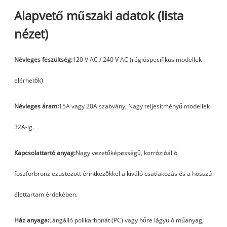
Alapvető műszaki adatok (lista
nézet)
Névleges feszültség:
120 V AC / 240 V AC (régióspecifikus modellek
elérhetők)
Névleges áram:
15A vagy 20A szabvány; Nagy teljesítményű modellek
32A-ig.
Kapcsolattartó anyag:
Nagy vezetőképességű, korrózióálló
foszforbronz ezüstözött érintkezőkkel a kiváló csatlakozás és a hosszú
élettartam érdekében.
Ház anyaga:
Lángálló polikarbonát (PC) vagy hőre lágyuló műanyag,