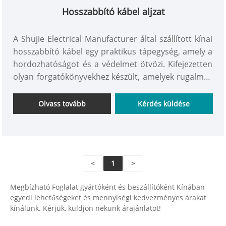
Hosszabbító kábel aljzat
A Shujie Electrical Manufacturer által szállított kínai
hosszabbító kábel egy praktikus tápegység, amely a
hordozhatóságot és a védelmet ötvözi. Kifejezetten
olyan forgatókönyvekhez készült, amelyek rugalmas
áramellátást igényelnek. Kompakt, integrált
szerkezete és védőburkolata felhajtható burkolattal
Olvass tovább
Kérdés küldése
rendelkezik, amely nemcsak hatékonyan védi meg a
port és a víz fröccsenését, hanem kényelmes
tárolást és szállítást is tesz lehetővé.
<
1
>
Megbízható Foglalat gyártóként és beszállítóként Kínában
egyedi lehetőségeket és mennyiségi kedvezményes árakat
kínálunk. Kérjük, küldjön nekünk árajánlatot!