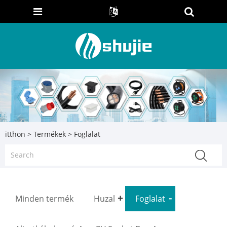
itthon
>
Termékek
> Foglalat
Minden termék
Huzal
Foglalat