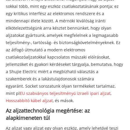
sokkal több, mint egy eszköz csatlakoztatásának pontja; ez
egy kritikus interfész az elektromos rendszere és a
mindennapi élete között. A mérnöki kiválóság iránti
elkötelezettségünk arra késztet bennünket, hogy olyan
aljzatokat gyártsunk, amelyek megfelelnek a legmagasabb
teljesítmény-, tartósság- és biztonságkövetelményeknek. Ez
az átfogó útmutató a modern elektromos
csatlakozóaljzatokkal kapcsolatos műszaki előírásokat,
jellemzőket és gyakori kérdéseket tárgyalja, bemutatva, hogy
a Shujie Electric miért a megbízható választás a
szakemberek és a lakástulajdonosok számára
egyaránt. Socket sorozatunk olyan termékeket tartalmaz,
mint pl
EU szabványos teljesítményű izraeli ipari aljzat
,
Hosszabbító kábel aljzat
, és mások.
Az aljzattechnológia megértése: az
alapkimeneten túl
Az aljzat vagy aljzat egy olyan eszköz, amely lehetővé teszi