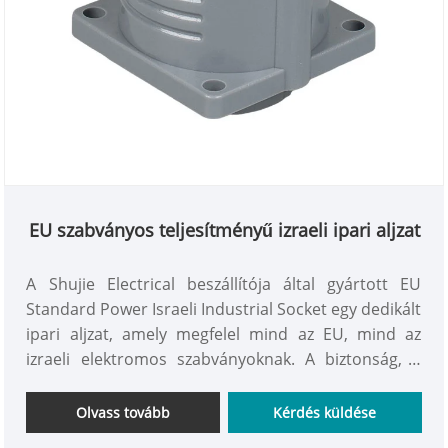
EU szabványos teljesítményű izraeli ipari aljzat
A Shujie Electrical beszállítója által gyártott EU
Standard Power Israeli Industrial Socket egy dedikált
ipari aljzat, amely megfelel mind az EU, mind az
izraeli elektromos szabványoknak. A biztonság, a
tartósság és a nagy terhelésekkel való
kompatibilitás jellemzi, és kifejezetten különféle nagy
Olvass tovább
Kérdés küldése
terhelésű elektromos forgatókönyvekhez tervezték