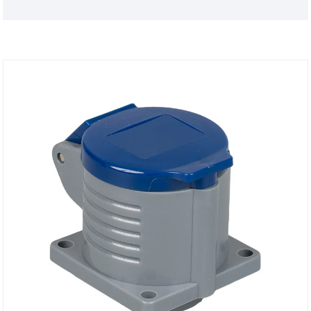
az iparban és a kereskedelmi környezetben.
Professzionálisan általunk gyártott és exportált. Ez
az aljzat mind az EU, mind az izraeli szabványokat
figyelembe veszi, és tökéletesen alkalmazkodik
mindkét régió elektromos berendezési és kábelezési
követelményeihez. Nincs szükség további
adaptációs átalakításra, így kényelmesebb a
használata.