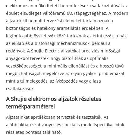
elektromosan működtetett berendezések csatlakoztatását az
épület elsődleges váltóáramú (AC) tápegységéhez. A modern
aljzatok kifinomult tervezési elemeket tartalmaznak a
biztonságos és hatékony áramellátás érdekében. A
legfontosabb összetevők közé tartoznak az érintkezők, a ház,
az előlap és a biztonsági mechanizmusok, például a
redőnyök. A Shujie Electric aljzatokat precíziós minőségű
anyagokból tervezték, hogy biztosítsák az optimális
vezetőképességet, a minimális ellenállást és a hosszú távú
megbízhatóságot, megelőzve az olyan gyakori problémákat,
mint a túlmelegedés, az ívképződés vagy a laza
csatlakozások.
A Shujie elektromos aljzatok részletes
termékparaméterei
Aljzatainkat aprólékosan tervezték és tesztelték. Az
alábbiakban szabványos és speciális modellspecifikációink
részletes bontása található.