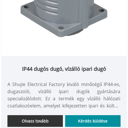
IP44 dugós dugó, vízálló ipari dugó
A Shujie Electrical Factory kiváló minőségű IP44-es,
dugaszoló, vízálló ipari dugók gyártására
specializálódott. Ez a termék egy vízálló hálózati
csatlakozóelem, amelyet kifejezetten ipari és kültéri
környezethez terveztek. Apa- és anyacsatlakozóból
áll, és IP44-es szintű védelemmel rendelkezik, amely
Olvass tovább
Kérdés küldése
hatékonyan képes kezelni az olyan helyzeteket, mint