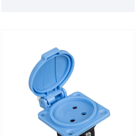
a napi fröccsenő víz és a por behatolása.