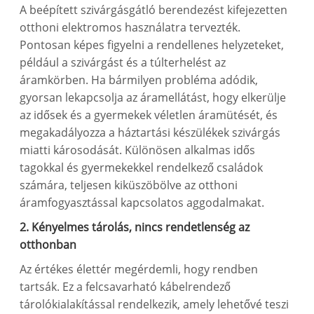
A beépített szivárgásgátló berendezést kifejezetten
otthoni elektromos használatra tervezték.
Pontosan képes figyelni a rendellenes helyzeteket,
például a szivárgást és a túlterhelést az
áramkörben. Ha bármilyen probléma adódik,
gyorsan lekapcsolja az áramellátást, hogy elkerülje
az idősek és a gyermekek véletlen áramütését, és
megakadályozza a háztartási készülékek szivárgás
miatti károsodását. Különösen alkalmas idős
tagokkal és gyermekekkel rendelkező családok
számára, teljesen kiküszöbölve az otthoni
áramfogyasztással kapcsolatos aggodalmakat.
2. Kényelmes tárolás, nincs rendetlenség az
otthonban
Az értékes élettér megérdemli, hogy rendben
tartsák. Ez a felcsavarható kábelrendező
tárolókialakítással rendelkezik, amely lehetővé teszi