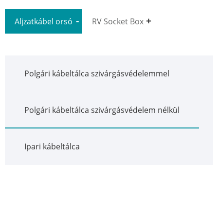
Aljzatkábel orsó
RV Socket Box
Polgári kábeltálca szivárgásvédelemmel
Polgári kábeltálca szivárgásvédelem nélkül
Ipari kábeltálca