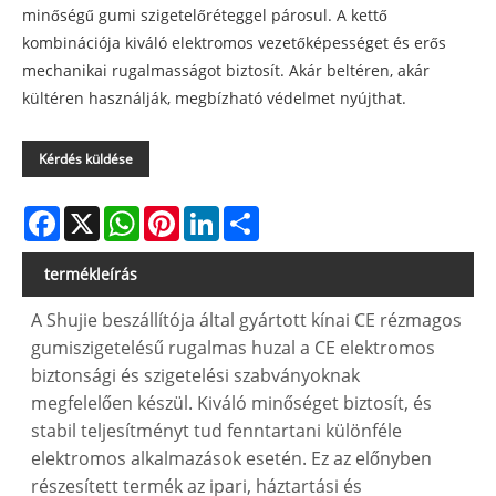
minőségű gumi szigetelőréteggel párosul. A kettő
kombinációja kiváló elektromos vezetőképességet és erős
mechanikai rugalmasságot biztosít. Akár beltéren, akár
kültéren használják, megbízható védelmet nyújthat.
Kérdés küldése
Facebook
X
WhatsApp
Pinterest
LinkedIn
Share
termékleírás
A Shujie beszállítója által gyártott kínai CE rézmagos
gumiszigetelésű rugalmas huzal a CE elektromos
biztonsági és szigetelési szabványoknak
megfelelően készül. Kiváló minőséget biztosít, és
stabil teljesítményt tud fenntartani különféle
elektromos alkalmazások esetén. Ez az előnyben
részesített termék az ipari, háztartási és