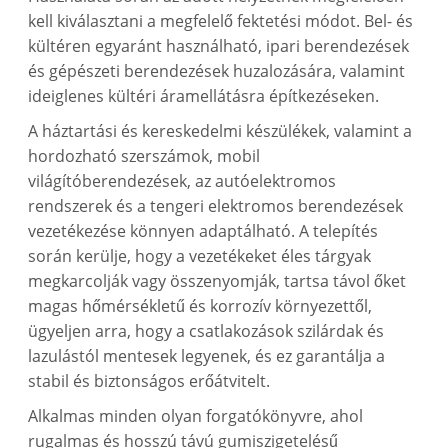
kell kiválasztani a megfelelő fektetési módot. Bel- és
kültéren egyaránt használható, ipari berendezések
és gépészeti berendezések huzalozására, valamint
ideiglenes kültéri áramellátásra építkezéseken.
A háztartási és kereskedelmi készülékek, valamint a
hordozható szerszámok, mobil
világítóberendezések, az autóelektromos
rendszerek és a tengeri elektromos berendezések
vezetékezése könnyen adaptálható. A telepítés
során kerülje, hogy a vezetékeket éles tárgyak
megkarcolják vagy összenyomják, tartsa távol őket
magas hőmérsékletű és korrozív környezettől,
ügyeljen arra, hogy a csatlakozások szilárdak és
lazulástól mentesek legyenek, és ez garantálja a
stabil és biztonságos erőátvitelt.
Alkalmas minden olyan forgatókönyvre, ahol
rugalmas és hosszú távú gumiszigetelésű