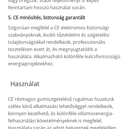
vagy öregszik. Stabil teljesítményt is képes
fenntartani hosszú használat során.
5. CE minősítés, biztonság garantált
Szigorúan megfelel a CE elektromos biztonsági
szabványoknak, kiváló tűzvédelmi és szigetelési
tulajdonságokkal rendelkezik, professzionális
tesztelésen esett át, és megnyugtatóbb a
használata. Alkalmazható különféle kulcsfontosságú
energiaprojektekhez.
Használat
CE rézmagos gumiszigetelésű rugalmas huzalunk
széles körű alkalmazási lehetőséggel rendelkezik,
könnyen kezelhető, és különféle villamosenergia-
felhasználási követelményeknek is megfelel.
Használata során az adott helyzetnek megfelelően