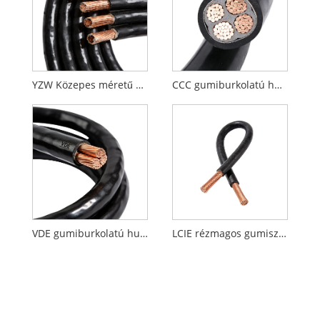
YZW Közepes méretű gumiburkolatú huzal
CCC gumiburkolatú huzal
VDE gumiburkolatú huzal
LCIE rézmagos gumiszigetelésű rugalmas huzal