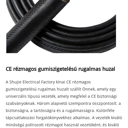
CE rézmagos gumiszigetelésű rugalmas huzal
A Shujie Electrical Factory kínai CE rézmagos
gumiszigetelésű rugalmas huzalt szállít Önnek, amely egy
univerzális típusú vezeték, amely megfelel a CE biztonsági
szabványoknak. Három alapvető szempontra összpontosít: a
biztonságra, a tartósságra és a rugalmasságra. Különféle
tápcsatlakozási forgatókönyvekhez alkalmas. A vezeték kiváló
minőségű polírozott rézmagot használ vezetőként, és kiváló