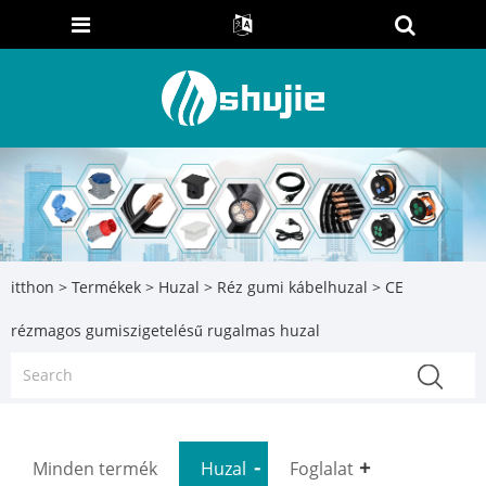
itthon
>
Termékek
>
Huzal
>
Réz gumi kábelhuzal
> CE
rézmagos gumiszigetelésű rugalmas huzal
Minden termék
Huzal
Foglalat