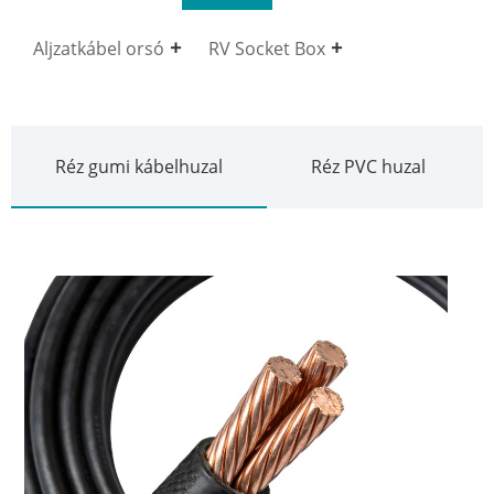
Aljzatkábel orsó
RV Socket Box
Réz gumi kábelhuzal
Réz PVC huzal