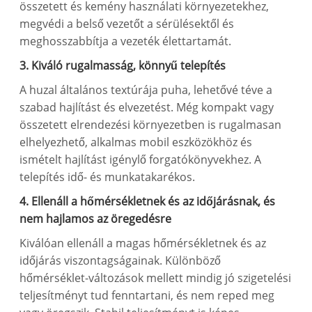
összetett és kemény használati környezetekhez,
megvédi a belső vezetőt a sérülésektől és
meghosszabbítja a vezeték élettartamát.
3. Kiváló rugalmasság, könnyű telepítés
A huzal általános textúrája puha, lehetővé téve a
szabad hajlítást és elvezetést. Még kompakt vagy
összetett elrendezési környezetben is rugalmasan
elhelyezhető, alkalmas mobil eszközökhöz és
ismételt hajlítást igénylő forgatókönyvekhez. A
telepítés idő- és munkatakarékos.
4. Ellenáll a hőmérsékletnek és az időjárásnak, és
nem hajlamos az öregedésre
Kiválóan ellenáll a magas hőmérsékletnek és az
időjárás viszontagságainak. Különböző
hőmérséklet-változások mellett mindig jó szigetelési
teljesítményt tud fenntartani, és nem reped meg