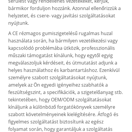
sérülést vagy rendellenes vezetékeket, kérjük,
bármikor forduljon hozzánk. Azonnal ellenőrizzük a
helyzetet, és csere- vagy javítási szolgáltatásokat
nyújtunk.
A CE rézmagos gumiszigetelésű rugalmas huzal
használata során, ha bármilyen vezetékezési vagy
kapcsolódó problémába ütközik, professzionális
műszaki támogatást kínálunk, hogy egytől egyig
megválaszoljuk kérdéseit, és útmutatást adjunk a
helyes használathoz és karbantartáshoz. Ezenkívül
személyre szabott szolgáltatásokat nyújtunk,
amelyek az Ön egyedi igényeihez szabhatók a
feszültségszint, a specifikációk, a szigetelőanyag stb.
tekintetében, hogy OEM/ODM szolgáltatásokat
kínáljunk a különböző forgatókönyvek személyre
szabott követelményeinek kielégítésére. Átfogó és
figyelmes szolgáltatást biztosítunk az egész
folyamat során, hogy garantáljuk a szolgáltatás